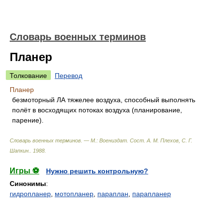
Словарь военных терминов
Планер
Толкование
Перевод
Планер
безмоторный ЛА тяжелее воздуха, способный выполнять
полёт в восходящих потоках воздуха (планирование,
парение).
Словарь военных терминов. — М.: Воениздат
.
Сост. А. М. Плехов, С. Г.
Шапкин.
.
1988
.
Игры ⚽
Нужно решить контрольную?
Синонимы
:
гидропланер
,
мотопланер
,
параплан
,
парапланер