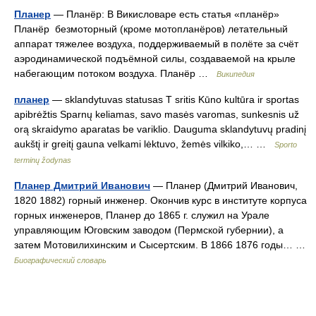
Планер
— Планёр: В Викисловаре есть статья «планёр»
Планёр безмоторный (кроме мотопланёров) летательный
аппарат тяжелее воздуха, поддерживаемый в полёте за счёт
аэродинамической подъёмной силы, создаваемой на крыле
набегающим потоком воздуха. Планёр …
Википедия
планер
— sklandytuvas statusas T sritis Kūno kultūra ir sportas
apibrėžtis Sparnų keliamas, savo masės varomas, sunkesnis už
orą skraidymo aparatas be variklio. Dauguma sklandytuvų pradinį
aukštį ir greitį gauna velkami lėktuvo, žemės vilkiko,… …
Sporto
terminų žodynas
Планер Дмитрий Иванович
— Планер (Дмитрий Иванович,
1820 1882) горный инженер. Окончив курс в институте корпуса
горных инженеров, Планер до 1865 г. служил на Урале
управляющим Юговским заводом (Пермской губернии), а
затем Мотовилихинским и Сысертским. В 1866 1876 годы… …
Биографический словарь