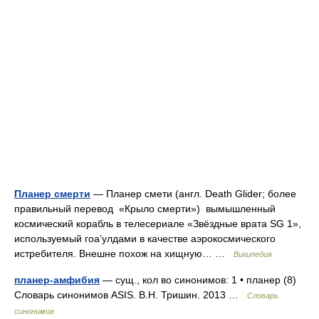
Планер смерти
— Планер смети (англ. Death Glider; более
правильный перевод «Крыло смерти») вымышленный
космический корабль в телесериале «Звёздные врата SG 1»,
используемый гоа’улдами в качестве аэрокосмического
истребителя. Внешне похож на хищную… …
Википедия
планер-амфибия
— сущ., кол во синонимов: 1 • планер (8)
Словарь синонимов ASIS. В.Н. Тришин. 2013 …
Словарь
синонимов